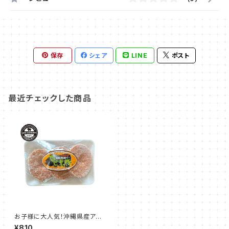
保存
シェア
LINE
ポスト
最近チェックした商品
お子様に大人気！沖縄県産アグ
ーハンバーグ 120g☓3個入り
¥810