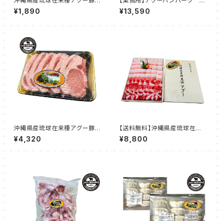
沖縄県産琉球在来種アグー豚
【業務用】アグーハンバーグ 12
バラスライス 約500g
0g☓50個入り（※真空個包装
¥1,890
¥13,590
済）
沖縄県産琉球在来種アグー豚
【送料無料】沖縄県産琉球在来
ローストンカツ用 約1kg（約2
種アグー豚 しゃぶしゃぶ 贈答用
¥4,320
¥8,800
00g前後ｘ5枚入）
セット