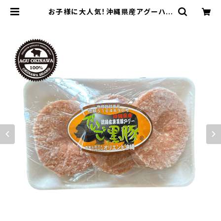
お子様に大人気！沖縄県産アグーハン
バーグ 120g☓3個入り | aguokin
awa