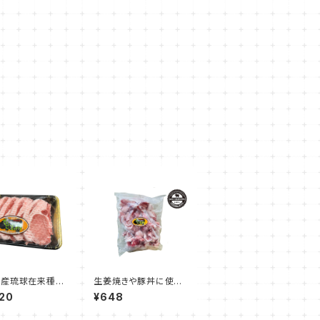
県産琉球在来種ア
生姜焼きや豚丼に使い
 ローストンカ
やすい アグーこま切
20
¥648
約1kg（約200g
れ 450g
5枚入）