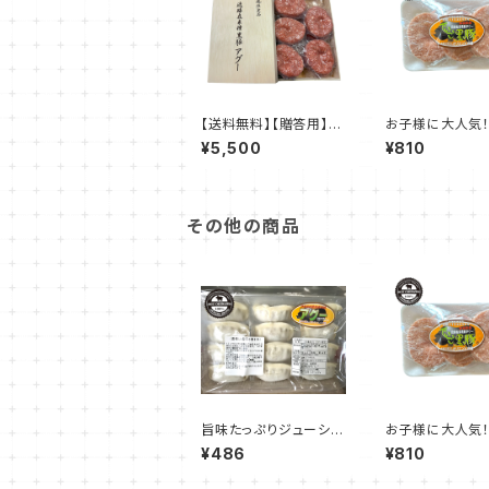
【送料無料】【贈答用】ご
お子様に大人気
家族みんなで！沖縄県
県産アグーハン
¥5,500
¥810
産アグーハンバーグ 1
グ 120g☓3個
20g☓10個入り
その他の商品
旨味たっぷりジューシー
お子様に大人気
なアグー餃子（冷凍餃
県産アグーハン
¥486
¥810
子）240g（12個入）
グ 120g☓3個