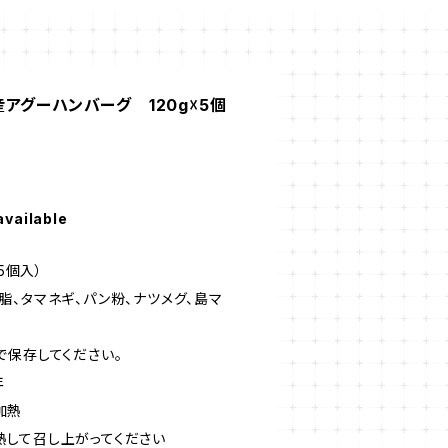
アグーハンバーグ 120g☓5個
available
5個入）
、タマネギ、パン粉、ナツメグ、島マ
で保存してください。
年
加熱
して召し上がってください