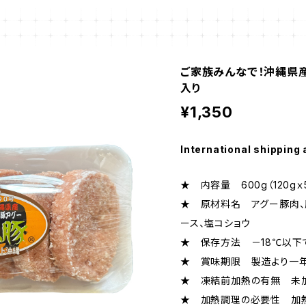
ご家族みんなで！沖縄県産
入り
¥1,350
International shipping 
★ 内容量 600g（120gｘ
★ 原材料名 アグー豚肉、脂
ース、塩コショウ
★ 保存方法 －18℃以下
★ 賞味期限 製造より一
★ 凍結前加熱の有無 未
★ 加熱調理の必要性 加熱