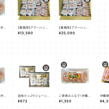
！沖縄
【業務用】アグーハンバ
【業務用】アグーハンバ
バー
ーグ 120g☓50個入り
ーグ 120g☓100個入
¥13,590
¥25,090
入り
（※真空個包装済）
り（※真空個包装済）
！沖縄
旨味たっぷりジューシー
ご家族みんなで！沖縄県
沖縄
バー
なアグー餃子（冷凍餃
産アグーハンバーグ 1
グー豚
¥972
¥1,350
¥4,3
入り
子）240g（12個入）×2
20g☓5個入り
ツ用 
セット
前後ｘ